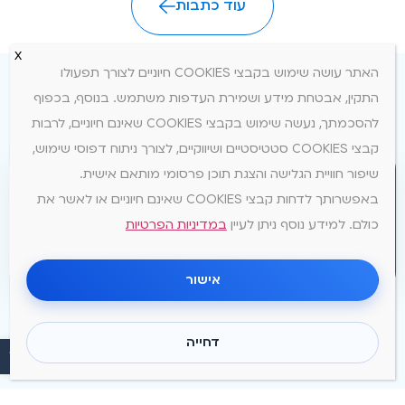
עוד כתבות
האתר עושה שימוש בקבצי COOKIES חיוניים לצורך תפעולו
התקין, אבטחת מידע ושמירת העדפות משתמש. בנוסף, בכפוף
להסכמתך, נעשה שימוש בקבצי COOKIES שאינם חיוניים, לרבות
קבצי COOKIES סטטיסטיים ושיווקיים, לצורך ניתוח דפוסי שימוש,
מוכנים לאינטרנט מהיר
שיפור חוויית הגלישה והצגת תוכן פרסומי מותאם אישית.
באפשרותך לדחות קבצי COOKIES שאינם חיוניים או לאשר את
בעסק?
כולם. למידע נוסף ניתן לעיין
במדיניות הפרטיות
שליחה
אני מאשר/ת קבלת עדכונים, מבצעים וחומרים שיווקיים
אישור
מאייפרקטיקום תקשורת פרקטית בע"מ באמצעים אלקטרוניים
לרבות דוא״ל, SMS ו- WhatsApp. ידוע לי כי באפשרותי לבטל
הסכמה זו בכל עת.
דחייה
פתח סרגל נ