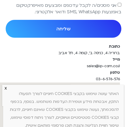
אני מסכים/ה לקבל עדכונים ומבצעים מאייפרקטיקום
באמצעות SMS, WhatsApp ודואר אלקטרוני.
שליחה
כתובת
ברוריה 4, כניסה ב', קומה 4, תל אביב
מייל
sales@ip-com.co.il
טלפון
03-6-576-576
האתר עושה שימוש בקבצי COOKIES חיוניים לצורך תפעולו
התקין, אבטחת מידע ושמירת העדפות משתמש. בנוסף, בכפוף
להסכמתך, נעשה שימוש בקבצי COOKIES שאינם חיוניים, לרבות
קבצי COOKIES סטטיסטיים ושיווקיים, לצורך ניתוח דפוסי שימוש,
שיפור חוויית הגלישה והצגת תוכן פרסומי מותאם אישית.