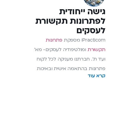
גישה ייחודית
לפתרונות תקשורת
לעסקים
iPracticom מספקת
פתרונות
תקשורת
ומולטימדיה לעסקים- מא'
ועד ת'. חברתנו מעניקה לכל לקוח
פתרונות בהתאמה אישית ובאיכות
קרא עוד
הגבוהה ביותר הן של המוצרים והן של
השירות, לרבות טלפוניה מבוססת ענן,
שירותי אינטרנט ורשת שרידות עם סים,
תשתיות לפרויקטים, פתרונות wi-fi,
יצירת עסקים חכמים, ועוד.