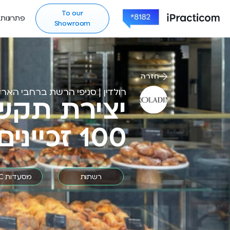
To our
פתרונות
Showroom
חזרה
רולדין | סניפי הרשת ברחבי האר
יצירת תקשו
100 זכיינים שונים!
רשתות
מסעדות OTC