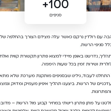
100+
סניפים
בה עם רולדין נרקם כאשר עלה מצידם הצורך בהחלפה של
לל סניפי הרשת.
ליך, נדרשנו באופן מיידי למצוא פתרון תקשורת קווית ואלח
ולרית ושירות זמין בכל שעות היממה.
התחלנו לעבוד, גילינו שבסניפים מותקנת מערכת שלא מתא
כניים של הרשת. ביצענו תהליך איפיון מעמיק ומדויק ונמצא
הפתרונות.
טנו על מתן פתרון רישתי במחיר קבוע מול הרשת – מדובר
ותאם לקופות בלבד ומכיל תקשורת קווית, אלחוטית וראוט