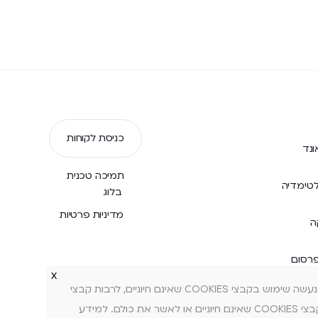
כניסת לקוחות
נד
תמיכה טכנית
טימדיה
בלוג
מדיניות פרטיות
ה
פרסום
האתר עושה שימוש בקבצי COOKIES חיוניים לצורך תפעולו התקין, אבטחת מידע ושמירת העדפות משתמש. בנוסף, בכפוף להסכמתך, נעשה שימוש בקבצי COOKIES שאינם חיוניים, לרבות קבצי
COOKIES סטטיסטיים ושיווקיים, לצורך ניתוח דפוסי שימוש, שיפור חוויית הגלישה והצגת תוכן פרסומי מותאם אישית. באפשרותך לדחות קבצי COOKIES שאינם חיוניים או לאשר את כולם. למידע