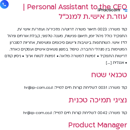
Personal Assistant to the CEO |
עוזר.ת אישי.ת למנכ"ל
קוד משרה: 0023 תיאור משרה דרוש/ה מזכיר/ה ועוזר/ת אישי /ת.
התפקיד כולל ניהול יומן, תיאום פגישות, מענה טלפוני, קבלת אורחים וניהול
לו"ז אישי. השתתפות בישיבות ורישום סיכומים ומשימות, אחריות לסנכרון
המשימות בין מנהלי החברה. טיפול במגוון נושאים אישיים ועסקיים כאחד.
דרישות התפקיד • זמינות למשרה מלאה • זמינות לטווח ארוך • ניסיון קודם
• אנגלית […]
טכנאי שטח
קוד משרה: 0031 לשליחת קורות חיים למייל: hr@ip-com.co.il
נציגי תמיכה טכנית
קוד משרה: 0042 לשליחת קורות חיים למייל: hr@ip-com.co.il
Product Manager